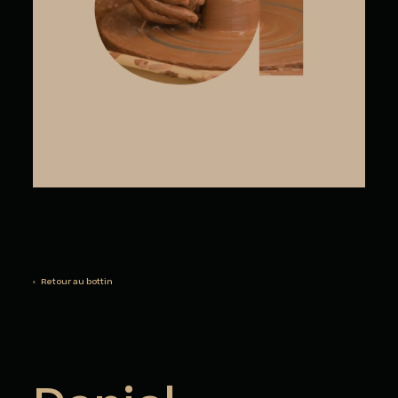
‹ Retour au bottin