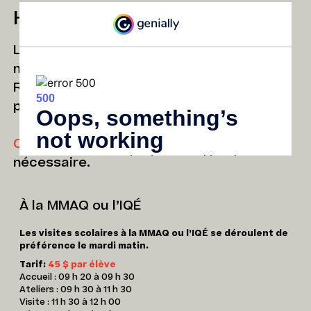
Horaires et tarifs
Les réservations pour 2025-2026 sont
maintenant disponibles!
Remplissez le formulaire (voir plus bas)
pour réserver votre activité.
Contactez-nous
pour tout arrangement
nécessaire.
À la MMAQ ou l’IQÉ
Les visites scolaires à la MMAQ ou l’IQÉ se déroulent de
préférence le mardi matin.
Tarif:
45 $ par élève
Accueil : 09 h 20 à 09 h 30
Ateliers : 09 h 30 à 11 h 30
Visite : 11 h 30 à 12 h 00