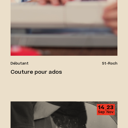
Débutant
St-Roch
Couture pour ados
Forge 1
14
23
‑
Sep
Nov