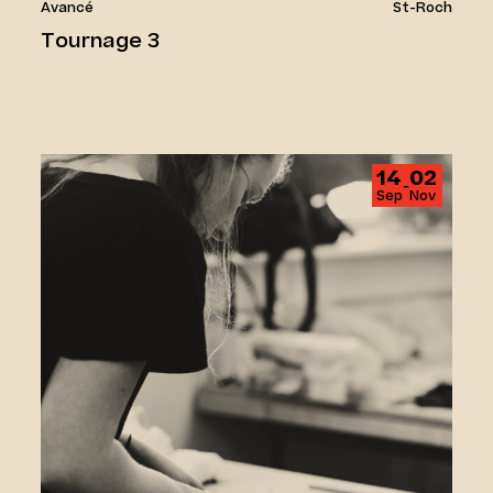
Avancé
St-Roch
Tournage 3
Façonnage 1
14
02
‑
Sep
Nov