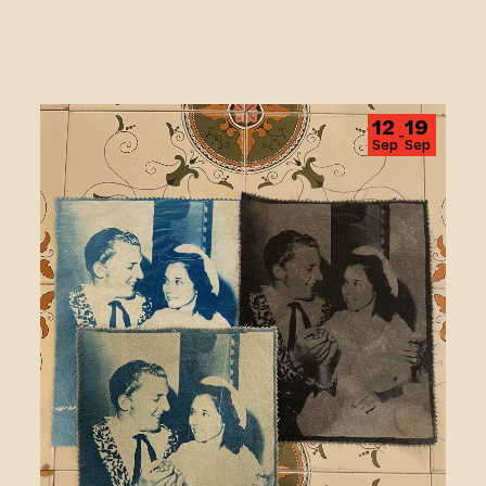
Cyanotype et virage
12
19
‑
Sep
Sep