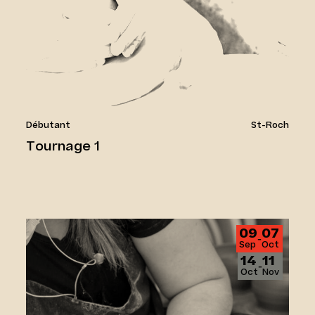
Débutant
St-Roch
Tournage 1
Tournage Débutant (5 semaines)
09
07
‑
Sep
Oct
14
11
‑
Oct
Nov