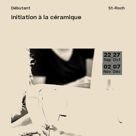
Débutant
St-Roch
Initiation à la céramique
Couture 1
22
27
‑
Sep
Oct
02
07
‑
Nov
Déc