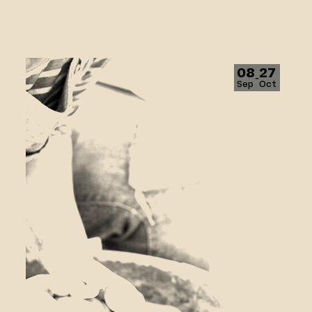
Tournage 1
08
27
‑
Sep
Oct