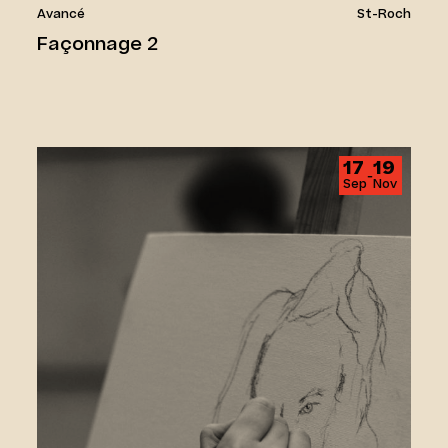
Avancé
St-Roch
Façonnage 2
Dessin- observation et création
17
19
‑
Sep
Nov