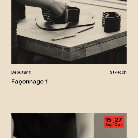
Débutant
St-Roch
Façonnage 1
Façonnage 2
15
27
‑
Sep
Oct