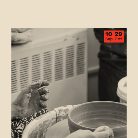
Tournage 2
10
29
‑
Sep
Oct