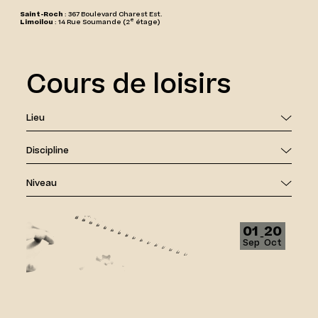
Saint-Roch
: 367 Boulevard Charest Est.
e
Limoilou
: 14 Rue Soumande (2
étage)
Cours de loisirs
Lieu
Discipline
Niveau
Aquarelle
01
20
‑
Sep
Oct