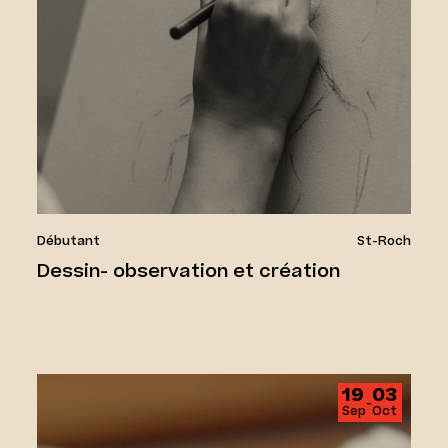
Débutant
St-Roch
Dessin- observation et création
Tournage sur bois 1 – Toupie
19
03
‑
Sep
Oct