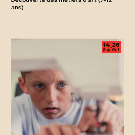
Découverte des métiers d’art (7-12
ans)
Couture pour ados
14
26
‑
Sep
Oct