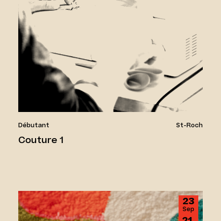
Débutant
St-Roch
Couture 1
Atelier de tufting gun
23
Sep
21