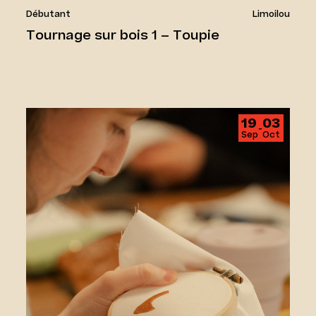
Débutant
Limoilou
Tournage sur bois 1 – Toupie
La broderie sous toutes ses formes
19
03
‑
Sep
Oct