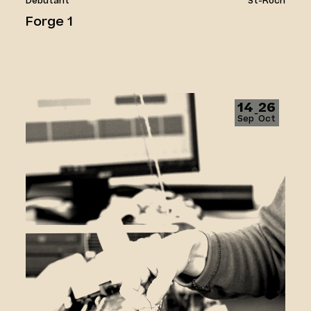
Débutant
St-Roch
Forge 1
Tricot Machine 1
14
26
‑
Sep
Oct