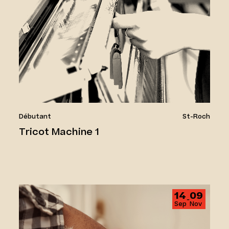
Débutant
St-Roch
Tricot Machine 1
Tournage 3
14
09
‑
Sep
Nov