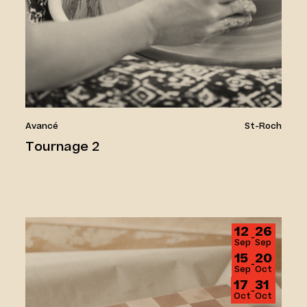
Avancé
St-Roch
Tournage 2
Ébénisterie 1 – Bloc de boucher
12
26
‑
Sep
Sep
15
20
‑
Sep
Oct
17
31
‑
Oct
Oct