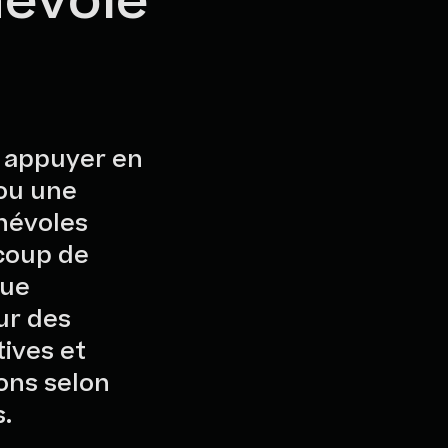
névole
 appuyer en
ou une
névoles
coup de
nue
ur des
ives et
ons selon
s.