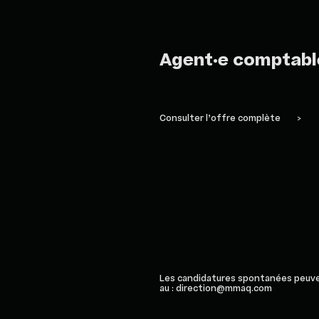
Agent·e comptabl
Consulter l’offre complète
>
Les candidatures spontanées peuv
au : direction@mmaq.com