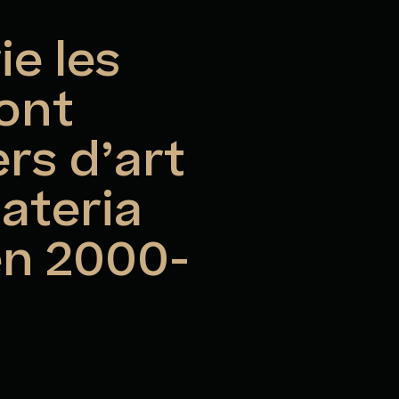
e les
 ont
ers d’art
ateria
en 2000-