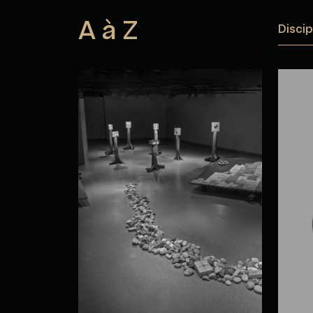
A à Z
Discip
Marie-Hélène Allain
Olg