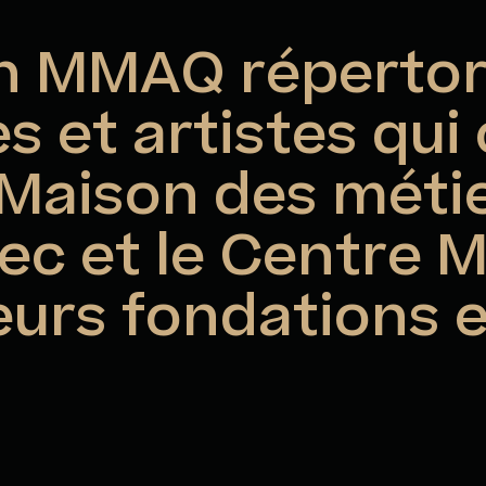
n MMAQ répertori
es et artistes qui
a Maison des méti
c et le Centre M
eurs fondations 