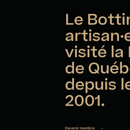
Le Botti
artisan·
visité l
de Québe
depuis l
2001.
Devenir membre
>