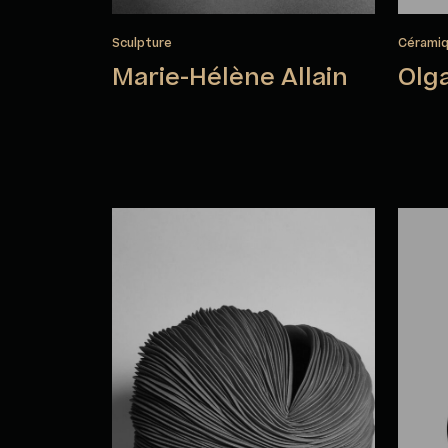
Sculpture
Cérami
Marie-Hélène Allain
Olg
Cristine Bath
Noé