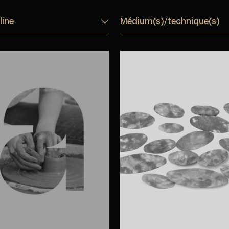
line
Médium(s)/technique(s)
a Artemova
Carole Baillargeo