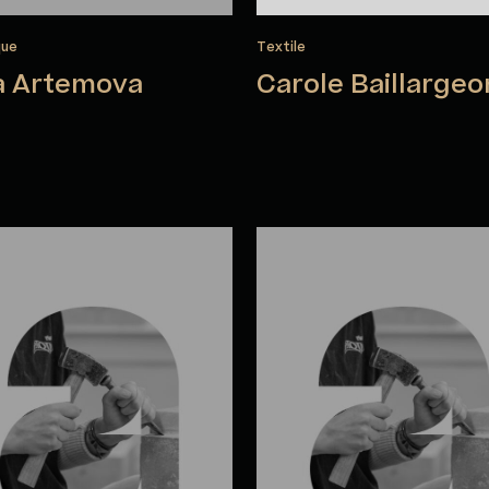
que
Textile
a Artemova
Carole Baillargeo
mie Bélanger
Andrée Bélanger