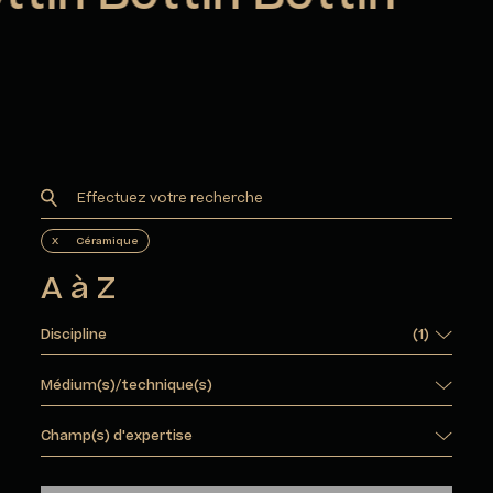
X
Céramique
A à Z
Discipline
(
1
)
Médium(s)/technique(s)
Champ(s) d'expertise