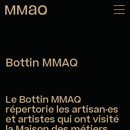
Aller au contenu
Maison des métiers d&#039;art de Québec
Bottin MMAQ
Le Bottin MMAQ
répertorie les artisan·es
et artistes qui ont visité
la Maison des métiers