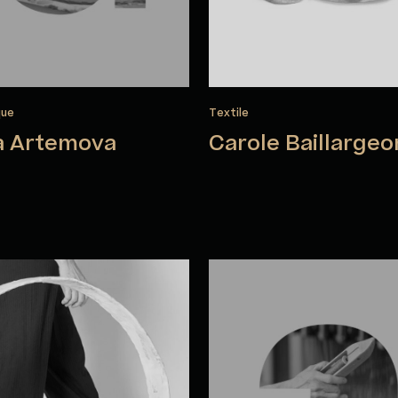
que
Textile
a Artemova
Carole Baillargeo
ia Bosch Perich
Lou-Anne Bourd