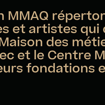
n MMAQ répertori
es et artistes qui
a Maison des méti
c et le Centre M
eurs fondations 