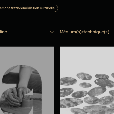
émonstration/médiation culturelle
line
Médium(s)/technique(s)
a Artemova
Carole Baillargeo