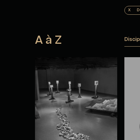
X
D
A à Z
Discip
Marie-Hélène Allain
Olg