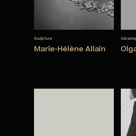
Sculpture
Cérami
Marie-Hélène Allain
Olg
Nicole Berbier
Mar