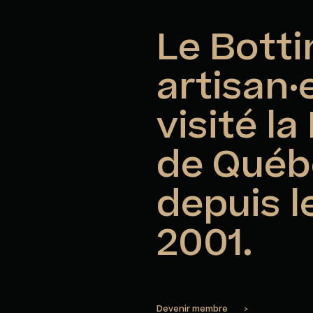
Le Botti
artisan·
visité l
de Québe
depuis l
2001.
Devenir membre
>