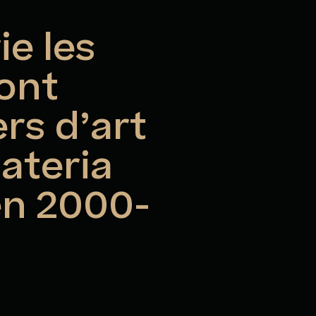
e les
 ont
ers d’art
ateria
en 2000-