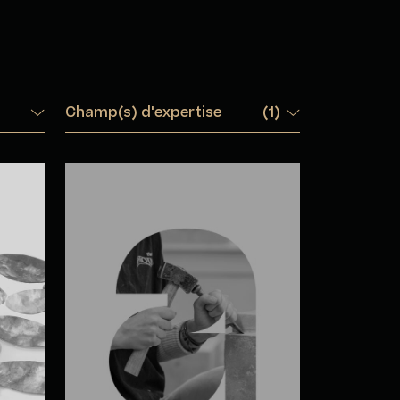
Champ(s) d'expertise
(
1
)
n
Noémie Bélanger