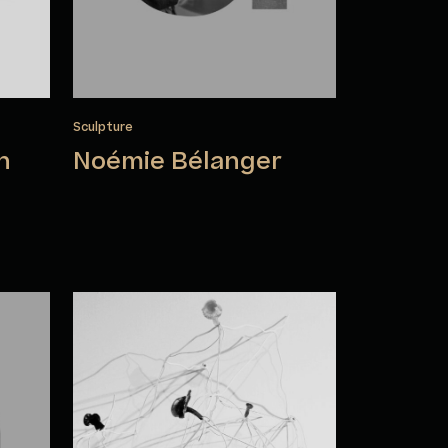
Sculpture
n
Noémie Bélanger
eau
Amélie Brindamour