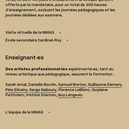
offerts par le mandataire, pour un total de 300 heures
d’enseignement, excluant les journées pédagogiques et les
journées dédiées aux examens.
Visite virtuelle de la MMAQ
>
École secondaire Cardinal-Roy
>
Enseignant·es
Des artistes professionnel·les
expérimenté·es, tant au
niveau artistique que pédagogique, assurent la formation :
Sarah Arnal, Danielle Boutin,
Samuel Breton
,
Guillaume Demers
,
Péio Eliceiry
,
Serge Gaboury
, Florence LeBlanc, Guylaine
Petitclerc, Patrick Sternon,
Guy Langevin
.
L’équipe de la MMAQ
>