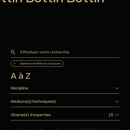
X
Expression/Pièces uniques
A à Z
Discipline
Médium(s)/technique(s)
Champ(s) d'expertise
(
1
)