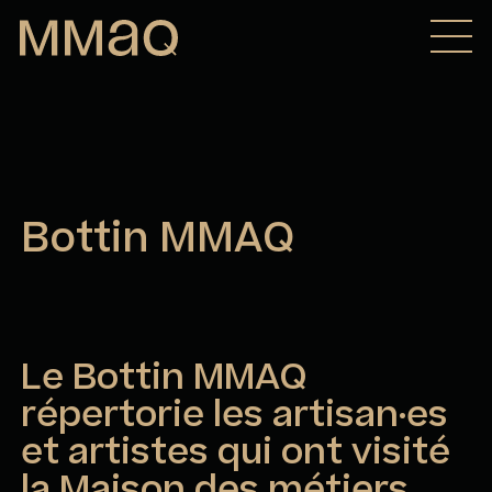
Aller au contenu
Maison des métiers d&#039;art de Québec
Bottin MMAQ
Le Bottin MMAQ
répertorie les artisan·es
et artistes qui ont visité
la Maison des métiers