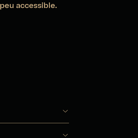
peu accessible.
x initiatives culturelles –