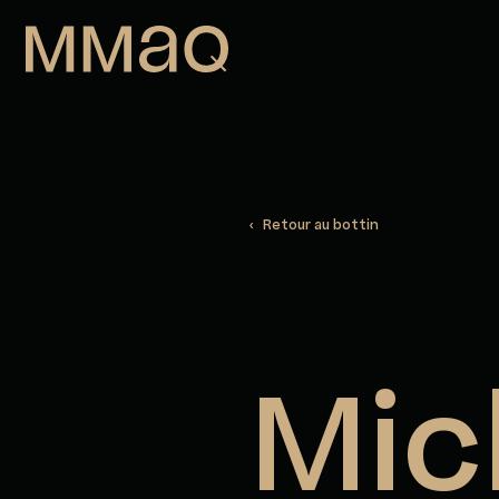
Aller au contenu
Maison des métiers d&#039;art de
‹ Retour au bottin
Mic