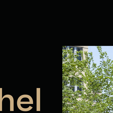
 Québec
hel