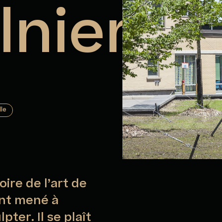
lnier
lle
ire de l’art de
ont mené à
pter. Il se plaît