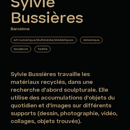
Sylvie
Bussières
Barcelone
Art numérique/Multimédia/Médiatiques
Céramique
Sculpture
Textile
Sylvie Bussières travaille les
matériaux recyclés, dans une
recherche d’abord sculpturale. Elle
utilise des accumulations d’objets du
quotidien et d’images sur différents
supports (dessin, photographie, vidéo,
collages, objets trouvés).