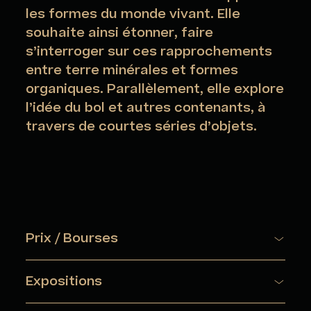
les formes du monde vivant. Elle
souhaite ainsi étonner, faire
s’interroger sur ces rapprochements
entre terre minérales et formes
organiques. Parallèlement, elle explore
l’idée du bol et autres contenants, à
travers de courtes séries d’objets.
Prix / Bourses
Coup de cœur du Conseil des Architectes d’Intérieur,
Salon Résonance(s) – Strasbourg, France
Expositions
Prix Hélène Bertaux, 1er prix de la Chambre des Métiers et
2018 : Exposition Concours Ateliers d’Art de France 2018 –