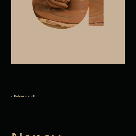
‹ Retour au bottin