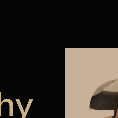
 Québec
hy