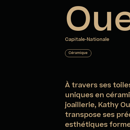
Oue
Capitale-Nationale
Céramique
À travers ses toile
uniques en céramiq
joaillerie, Kathy O
transpose ses pr
esthétiques formel