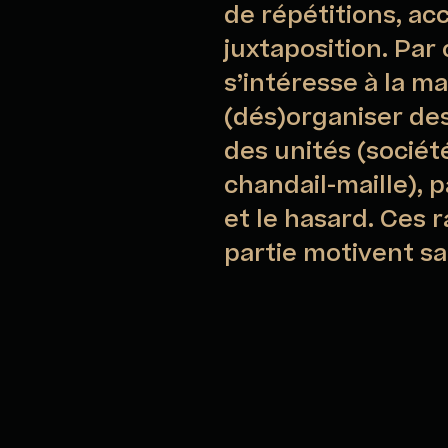
de répétitions, ac
juxtaposition. Par c
s’intéresse à la m
(dés)organiser de
des unités (sociét
chandail-maille), p
et le hasard. Ces 
partie motivent sa