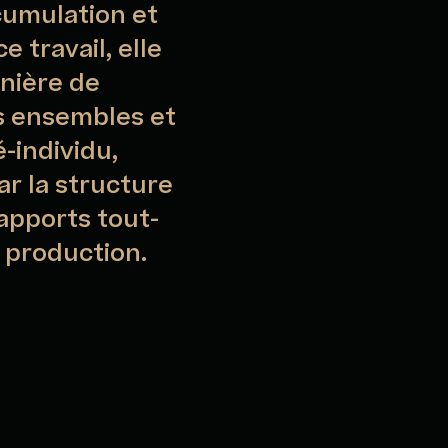
cumulation et
e travail, elle
anière de
s ensembles et
é-individu,
ar la structure
rapports tout-
 production.