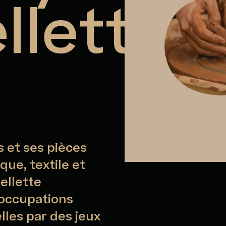
llette
s et ses pièces
ue, textile et
uellette
éoccupations
les par des jeux