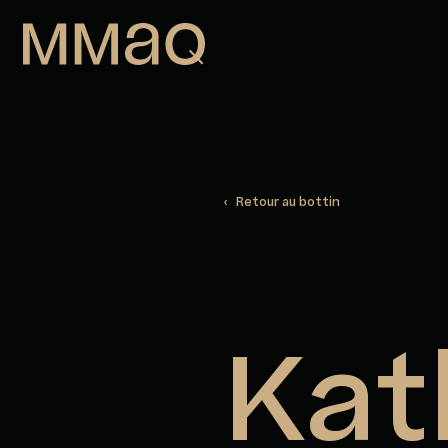
Aller au contenu
Maison des métiers d&#039;art de
‹ Retour au bottin
Kat