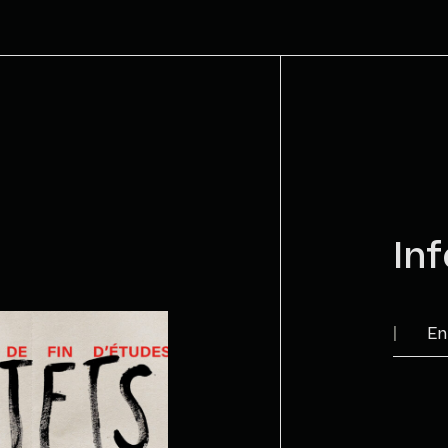
t 2021 au Centre d’art La
u 17 oct. 2021 à l’Espace
 nov. au 28 nov. 2021 au
 Association des
uébec
rings (avec catalogue),
Jewelry Society & L.A. Pai
soin d’art (duo avec Emilie
rts de Brouage – Brouage,
Inf
entre Raymond-Lasnier,
bytère de St-Bruno de
ensibles
Cour
e Regart – Lévis ; Galerie de
Si v
hand, Québec ; Galerie de la
illette, Québec
ara – Québec