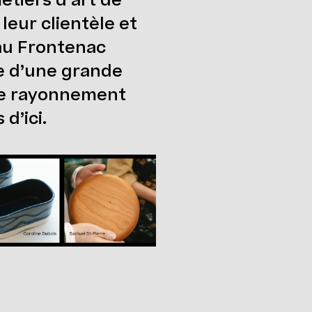
étiers d’art de
eur clientèle et
au Frontenac
e d’une grande
le rayonnement
d’ici.