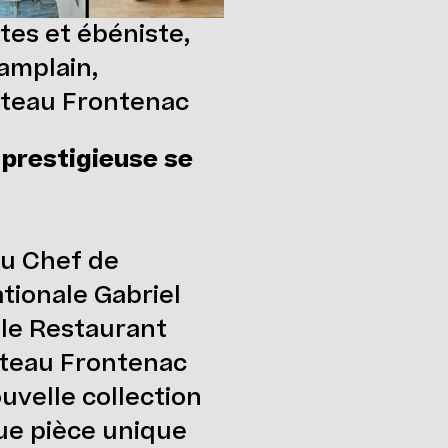
tes et ébéniste,
amplain,
âteau Frontenac
 prestigieuse se
du Chef de
ionale Gabriel
 le Restaurant
teau Frontenac
ouvelle collection
que pièce unique