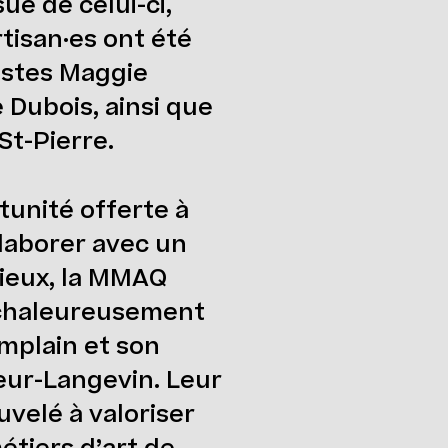
sue de celui-ci,
rtisan·es ont été
mistes Maggie
e Dubois, ainsi que
St-Pierre.
tunité offerte à
llaborer avec un
gieux, la MMAQ
 chaleureusement
mplain et son
eur-Langevin. Leur
elé à valoriser