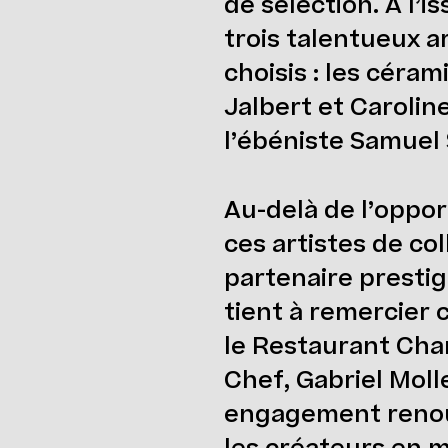
de sélection. À l’is
trois talentueux a
choisis : les céra
Jalbert et Carolin
l’ébéniste Samuel 
Au-delà de l’oppor
ces artistes de co
partenaire presti
tient à remercier
le Restaurant Cha
Chef, Gabriel Moll
engagement renouv