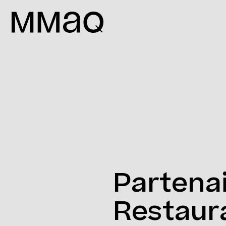
Aller au contenu
Maison des métiers d&#039;art de
Partena
Restaur