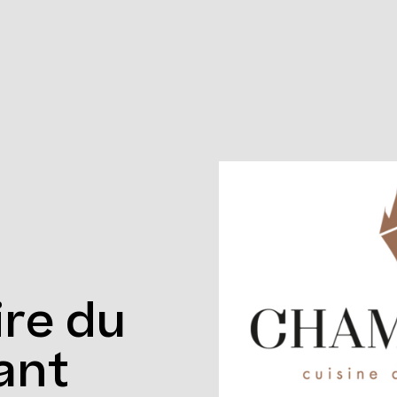
 Québec
ire du
ant