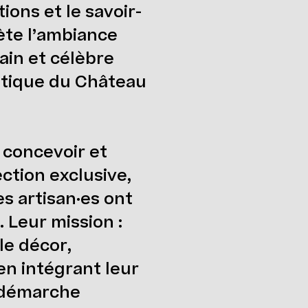
tions et le savoir-
lète l’ambiance
in et célèbre
atique du Château
 concevoir et
ection exclusive,
es artisan·es ont
. Leur mission :
le décor,
 en intégrant leur
r démarche