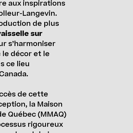
re aux inspirations
olleur-Langevin.
roduction de plus
aisselle sur
ur s’harmoniser
le décor et le
 ce lieu
Canada.
uccès de cette
ception, la Maison
 de Québec (MMAQ)
ocessus rigoureux