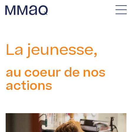
Aller au contenu
Maison des métiers d&#039;art de Québec
La jeunesse,
au coeur de nos
actions