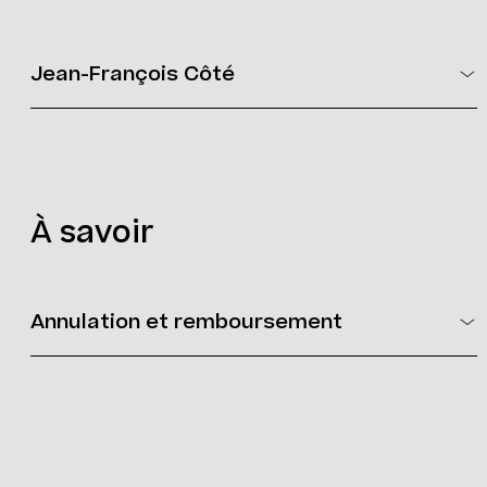
Jean-François Côté
Jean-François Côté
Diplômé de l’Institut québécois d’ébénisterie depuis 2017,
Jean-François est marqueteur ébéniste de création qui se
passionne pour la recherche et l’expérimentation. Des
marqueteries originales et finement détaillées sont la
À savoir
principale signature ornementale des produits de Jean-
François.
Annulation et remboursement
Vous pouvez annuler votre inscription en tout temps. Pour ce
faire, vous devez nous faire parvenir un courriel à l’adresse
suivante :
loisirs@mmaq.com
Politique d’annulation et de remboursement
>