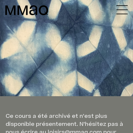
Aller au contenu
Maison des métiers d&#039;art de Québec
Ce cours a été archivé et n’est plus
disponible présentement. N’hésitez pas à
nous écrire au loisirs@mmaq.com pour