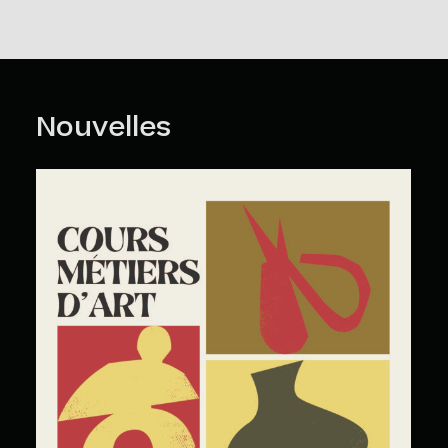
faire, vous devez nous faire parvenir un courriel à l’adresse
suivante :
loisirs@mmaq.com
Politique d’annulation et de remboursement
>
Nouvelles
Cours Grand Public : A2026