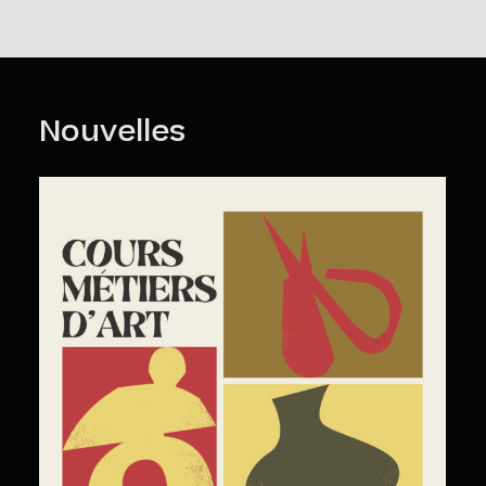
faire, vous devez nous faire parvenir un courriel à l’adresse
suivante :
loisirs@mmaq.com
Politique d’annulation et de remboursement
>
Nouvelles
Cours Grand Public : A2026