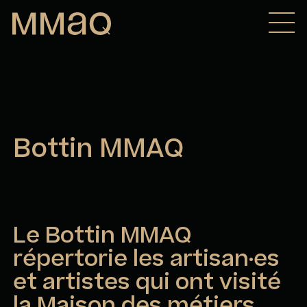
Aller au contenu
Maison des métiers d&#039;art de Québec
Bottin MMAQ
Le Bottin MMAQ
répertorie les artisan·es
et artistes qui ont visité
la Maison des métiers