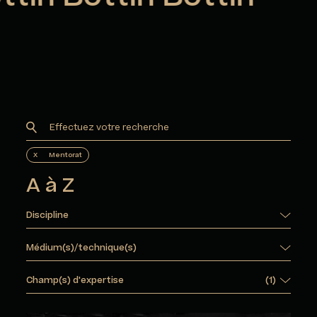
X
Mentorat
A à Z
Discipline
Médium(s)/technique(s)
Champ(s) d'expertise
(
1
)