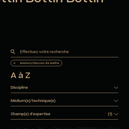
X
Ateliers/Classes de maître
A à Z
Discipline
Médium(s)/technique(s)
Champ(s) d'expertise
(
1
)