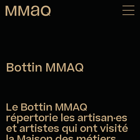
Aller au contenu
Maison des métiers d&#039;art de Québec
Bottin MMAQ
Le Bottin MMAQ
répertorie les artisan·es
et artistes qui ont visité
la Maison des métiers