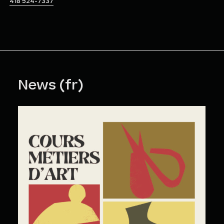
418 524-7337
News (fr)
Cours Grand Public : A2026