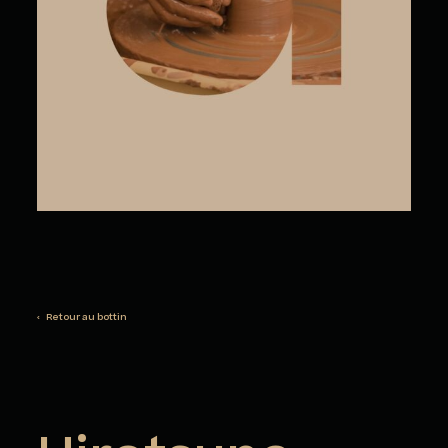
‹ Retour au bottin