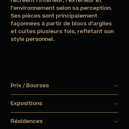
recréent l’intérieur, l’extérieur et
l’environnement selon sa perception.
Ses pièces sont principalement
façonnées à partir de blocs d’argiles
et cuites plusieurs fois, reflétant son
style personnel.
Prix / Bourses
2006 : Artist-in-Residence Award – National Council on
Education for the Ceramic Arts Foundation
Expositions
2005 : Pollock-Krasner Foundation Grant
EXPOSITIONS SOLO (Sélection)
Résidences
2003 : Arizona Artist Materials Fund Grant – Phoenix Art
2020 : Yoshiaki Inoue Gallery – Osaka, Japon
Museum